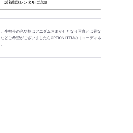
試着郵送レンタルに追加
衿、半幅帯の色や柄はアエダムおまかせとなり写真とは異な
どご希望がございましたらOPTION ITEMの［コーディネ
い。