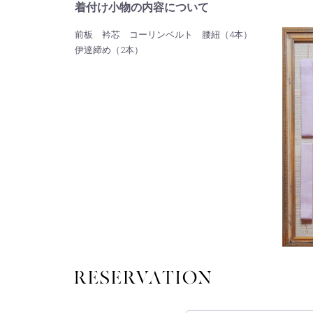
着付け小物の内容について
前板 衿芯 コーリンベルト 腰紐（4本）
伊達締め（2本）