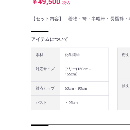
￥49,500
税込
【セット内容】 着物・袴・半幅帯・長襦袢・
アイテムについて
素材
化学繊維
桁丈
対応サイズ
フリー(150cm～
165cm)
袖丈
対応ヒップ
50cm・90cm
バスト
・95cm