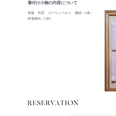
着付け小物の内容について
前板 衿芯 コーリンベルト 腰紐（4本）
伊達締め（2本）